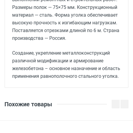
Размеры полок — 75×75 мм. Конструкционный
материал — сталь. Форма уголка обеспечивает
высокую прочность к изгибающим нагрузкам.
Поставляется отрезками длиной по 6 м. Страна
производства — Россия.
Создание, укрепление металлоконструкций
различной модификации и армирование
железобетона – основное назначение и область
применения равнополочного стального уголка.
Оставить отзыв
Вес
35,71
Похожие товары
Имя
Габариты
75x75x5x6000
Ваш отзыв